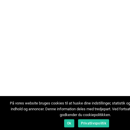
På vores website bruges cookies til at huske dine indstillinger, statistik o
indhold og annoncer. Denne information deles med tredjepart. Ved fortsa
godkender du cookiepolitikken.
Ok
Privatlivspolitik