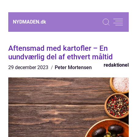
NYDMADEN.
dk
Aftensmad med kartofler – En
uundværlig del af ethvert måltid
redaktionel
29 december 2023
Peter Mortensen