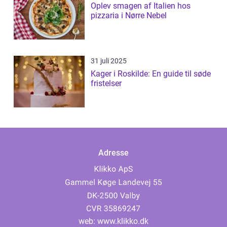
Oplev smagen af Italien hos
pizzaria i Nørre Nebel
31 juli 2025
Kager i Roskilde: En guide til søde
fristelser
Adresse
web:
www.klikko.dk