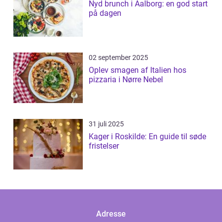
Nyd brunch i Aalborg: en god start
på dagen
02 september 2025
Oplev smagen af Italien hos
pizzaria i Nørre Nebel
31 juli 2025
Kager i Roskilde: En guide til søde
fristelser
Adresse