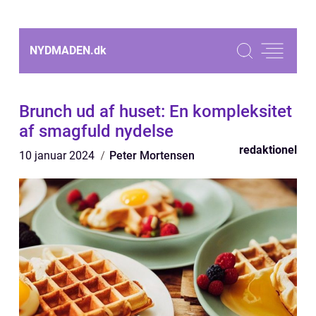
NYDMADEN.
dk
Brunch ud af huset: En kompleksitet
af smagfuld nydelse
redaktionel
10 januar 2024
Peter Mortensen