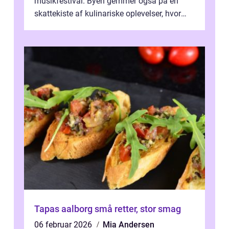
musikfestival. Byen gemmer også på en
skattekiste af kulinariske oplevelser, hvor
kager i Roskilde står s&aeli...
Tapas aalborg små retter, stor smag
06 februar 2026
Mia Andersen