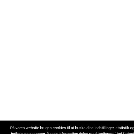
På vores website bruges cookies til at huske dine indstillinger, statistik o
indhold og annoncer. Denne information deles med tredjepart. Ved fortsa