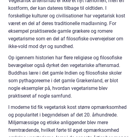
Vegetarisk aftensmad er ikke et nyt fænomen, men en
kostform, der kan dateres tilbage til oldtiden. I
forskellige kulturer og civilisationer har vegetarisk kost
været en del af deres traditionelle madlavning. For
eksempel praktiserede gamle grækere og romere
vegetarisme som en del af filosofiske overvejelser om
ikke-vold mod dyr og sundhed.
Op igennem historien har flere religiøse og filosofiske
bevægelser også dyrket den vegetariske aftensmad.
Buddhas lære i det gamle Indien og filosofiske skoler
som pythagoreerne i det gamle Grækenland, er blot
nogle eksempler på, hvordan vegetarisme blev
praktiseret af nogle samfund.
I moderne tid fik vegetarisk kost større opmærksomhed
og popularitet i begyndelsen af det 20. århundrede.
Miljømæssige og etiske anliggender blev mere
fremtrædende, hvilket førte til øget opmærksomhed