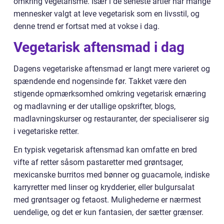
omkring vegetarisme. Især i de seneste årtier har mange
mennesker valgt at leve vegetarisk som en livsstil, og
denne trend er fortsat med at vokse i dag.
Vegetarisk aftensmad i dag
Dagens vegetariske aftensmad er langt mere varieret og
spændende end nogensinde før. Takket være den
stigende opmærksomhed omkring vegetarisk ernæring
og madlavning er der utallige opskrifter, blogs,
madlavningskurser og restauranter, der specialiserer sig
i vegetariske retter.
En typisk vegetarisk aftensmad kan omfatte en bred
vifte af retter såsom pastaretter med grøntsager,
mexicanske burritos med bønner og guacamole, indiske
karryretter med linser og krydderier, eller bulgursalat
med grøntsager og fetaost. Mulighederne er nærmest
uendelige, og det er kun fantasien, der sætter grænser.