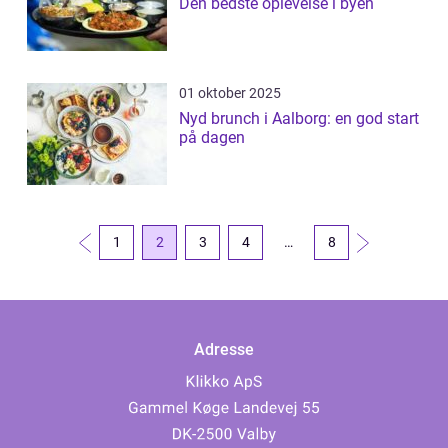
Den bedste oplevelse i byen
01 oktober 2025
Nyd brunch i Aalborg: en god start
på dagen
1
2
3
4
…
8
Adresse