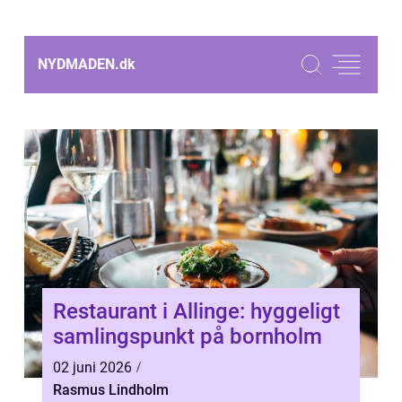
NYDMADEN.
dk
Restaurant i Allinge: hyggeligt
samlingspunkt på bornholm
02 juni 2026
Rasmus Lindholm